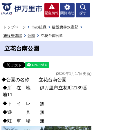
緊急情報
閲覧補助
探す
トップページ
市の組織
建設農林水産部
施設整備課
公園
立花台南公園
立花台南公園
(2020年1月17日更新)
◆公園の名称 立花台南公園
◆所 在 地 伊万里市立花町2139番
地11
◆ト イ レ 無
◆遊 具 無
◆駐 車 場 無