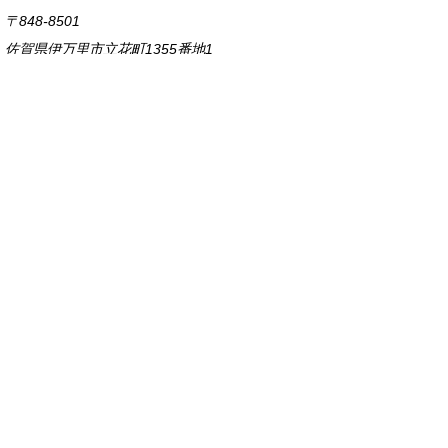
〒848-8501
佐賀県伊万里市立花町1355番地1
TEL
0955-23-2111
(代表)
FAX 0955-23-6113
市役所本庁の開庁時間は
平日8時30分から17時15分までです。
毎週火曜日は証明書発行業務に関して19時まで
延長しておりますのでご利用ください。
市役所へのアクセス
各課連絡先
お問い合わせ