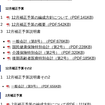
12月補正予算
1
12月補正予算の編成方針について（PDF:141KB)
2
12月補正予算の概要（PDF:542KB)
3 12月補正予算説明書
一般会計（第8号）（PDF:676KB)
国民健康保険特別会計（第2号）（PDF:228KB)
介護保険特別会計（第2号）（PDF:320KB)
後期高齢者医療特別会計（第2号）（PDF:185KB)
12月補正予算その2
1 12月補正予算説明書その2
一般会計（第9号）（PDF:656KB)
2月補正予算
1
2月補正予算の編成方針について(PDF：111KB)