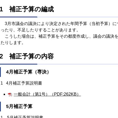
1 補正予算の編成
3月市議会の議決により決定された年間予算（当初予算）に
ったり、不足したりすることがあります。
こうした場合は、補正予算をその都度作成し、議会の議決を
たりします。
2 補正予算の内容
4月補正予算（専決）
1 4月補正予算説明書
一般会計（第1号）（PDF:262KB）
5月補正予算
1 5月補正予算説明書