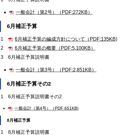
一般会計（第2号）（PDF:272KB）
6月補正予算
1
6月補正予算の編成方針について（PDF:135KB)
2
6月補正予算の概要（PDF:5,100KB）
3
6月補正予算説明書
一般会計（第3号）（PDF:2,851KB）
6月補正予算その2
1
6月補正予算説明書その2
一般会計（第4号）（PDF:651KB)
8月補正予算
1 8月補正予算説明書