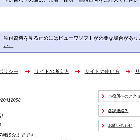
添付資料を見るためにはビューワソフトが必要な場合があり
い。
ポリシー
サイトの考え方
サイトの使い方
リ
市役所へのアク
0412058
各課連絡先
1
3
お問い合わせ
17時15分までです。