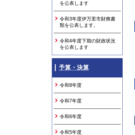
を公表します
令和3年度伊万里市財務書
類を公表します。
令和4年度下期の財政状況
を公表します
予算・決算
令和8年度
令和7年度
令和6年度
令和5年度