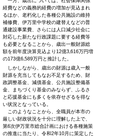
一方、歳出については、社会保障関係
経費などの義務的経費の増加が見込まれ
るほか、老朽化した各種公共施設の維持
補修費、伊万里中学校の建替えなどの普
通建設事業費、さらには人口減少社会に
対応した新たな行政課題に要する経費等
も必要となることから、歳出一般財源総
額を前年度決算見込より12億3,616万円増
の173億6,589万円と推計した。
しかしながら、歳出の財源は歳入一般
財源を充当してもなお不足するため、財
政調整基金、減債基金、公共施設整備基
金、まちづくり基金のみならず、ふるさ
と応援基金にも多くを依存せざるを得な
い状況となっている。
このようなことから、全職員が本市の
厳しい財政状況を十分に理解した上で、
第6次伊万里市総合計画における各種施策
の推進に当たり、令和2年10月に策定した