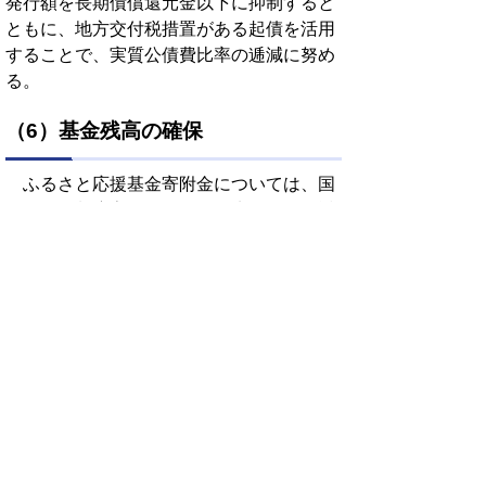
発行額を長期債償還元金以下に抑制すると
ともに、地方交付税措置がある起債を活用
することで、実質公債費比率の逓減に努め
る。
（6）基金残高の確保
ふるさと応援基金寄附金については、国
における制度変更などにより先行きが不透
明な状況にあるため、最低限必要な基金残
高の維持に向けて取り組むとともに、枯渇
が懸念される財政調整基金、減債基金の取
崩しの抑制に努める。
（7）財政改革への取組み
全職員が、本市の財政状況を十分に認識
した上で、市民ニーズなど時流を的確に把
握し、社会の変化に迅速に対応できるよう