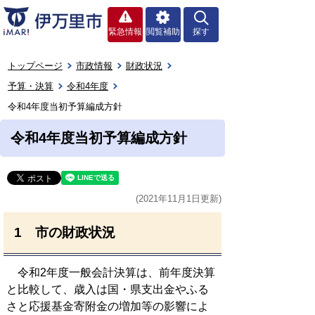
緊急情報
閲覧補助
探す
トップページ
市政情報
財政状況
予算・決算
令和4年度
令和4年度当初予算編成方針
令和4年度当初予算編成方針
(2021年11月1日更新)
1 市の財政状況
令和2年度一般会計決算は、前年度決算
と比較して、歳入は国・県支出金やふる
さと応援基金寄附金の増加等の影響によ