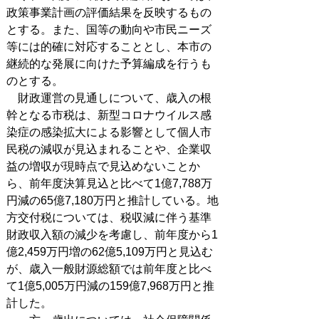
政策事業計画の評価結果を反映するもの
とする。また、国等の動向や市民ニーズ
等には的確に対応することとし、本市の
継続的な発展に向けた予算編成を行うも
のとする。
財政運営の見通しについて、歳入の根
幹となる市税は、新型コロナウイルス感
染症の感染拡大による影響として個人市
民税の減収が見込まれることや、企業収
益の増収が現時点で見込めないことか
ら、前年度決算見込と比べて1億7,788万
円減の65億7,180万円と推計している。地
方交付税については、税収減に伴う基準
財政収入額の減少を考慮し、前年度から1
億2,459万円増の62億5,109万円と見込む
が、歳入一般財源総額では前年度と比べ
て1億5,005万円減の159億7,968万円と推
計した。