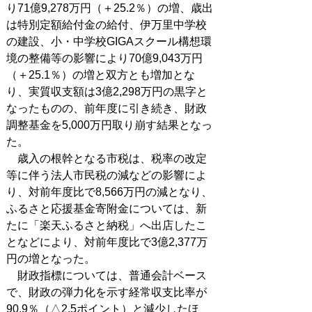
り71億9,278万円（＋25.2％）の増、歳出
は特別定額給付金の給付、伊万里中学校
の建設、小・中学校GIGAスクール構想環
境の整備等の影響により70億9,043万円
（＋25.1％）の増と双方とも増加とな
り、実質収支額は3億2,298万円の黒字と
なったものの、前年度に引き続き、財政
調整基金を5,000万円取り崩す結果となっ
た。
歳入の根幹となる市税は、税率の改定
等に伴う法人市民税の減などの影響によ
り、対前年度比で8,566万円の減となり、
ふるさと応援基金寄附金については、新
たに「楽天ふるさと納税」へ出店したこ
となどにより、対前年度比で3億2,377万
円の増となった。
財政指標については、普通会計ベース
で、財政の弾力化を示す経常収支比率が
90.9％（△2.5ポイント）と減少したほ