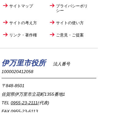
サイトマップ
プライバシーポリ
シー
サイトの考え方
サイトの使い方
リンク・著作権
ご意見・ご提案
伊万里市役所
法人番号
1000020412058
〒848-8501
佐賀県伊万里市立花町1355番地1
TEL
0955-23-2111
(代表)
FAX 0955-23-6113
市役所本庁の開庁時間は
平日8時30分から17時15分までです。
毎週火曜日は証明書発行業務に関して19時まで