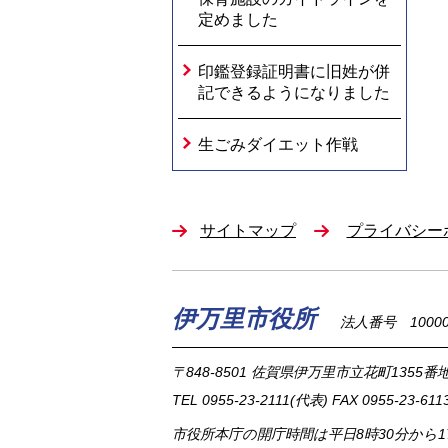
定めました
印鑑登録証明書に旧姓が併
記できるようになりました
生ごみダイエット作戦
サイトマップ
プライバシー
伊万里市役所
法人番号 100002
〒848-8501
佐賀県伊万里市立花町1355番地
TEL
0955-23-2111
(代表)
FAX 0955-23-611
市役所本庁の開庁時間は
平日8時30分から