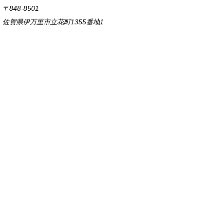
〒848-8501
佐賀県伊万里市立花町1355番地1
TEL
0955-23-2111
(代表)
FAX 0955-23-6113
市役所本庁の開庁時間は
平日8時30分から17時15分までです。
毎週火曜日は証明書発行業務に関して19時まで
延長しておりますのでご利用ください。
市役所へのアクセス
各課連絡先
お問い合わせ