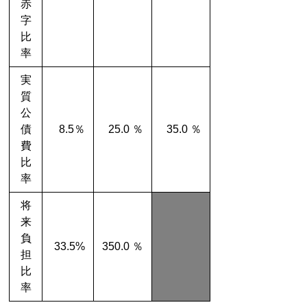
赤
字
比
率
実
質
公
債
8.5％
25.0 ％
35.0 ％
費
比
率
将
来
負
33.5%
350.0 ％
担
比
率