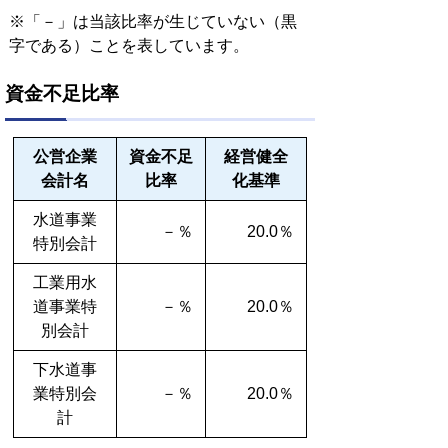
※「－」は当該比率が生じていない（黒
字である）ことを表しています。
資金不足比率
公営企業
資金不足
経営健全
会計名
比率
化基準
水道事業
－％
20.0％
特別会計
工業用水
道事業特
－％
20.0％
別会計
下水道事
業特別会
－％
20.0％
計