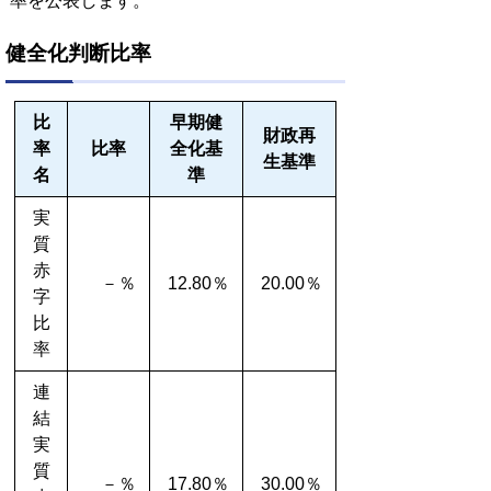
率を公表します。
健全化判断比率
比
早期健
財政再
率
比率
全化基
生基準
名
準
実
質
赤
－％
12.80％
20.00％
字
比
率
連
結
実
質
－％
17.80％
30.00％