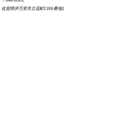
〒848-8501
佐賀県伊万里市立花町1355番地1
TEL
0955-23-2111
(代表)
FAX 0955-23-6113
市役所本庁の開庁時間は
平日8時30分から17時15分までです。
毎週火曜日は証明書発行業務に関して19時まで
延長しておりますのでご利用ください。
市役所へのアクセス
各課連絡先
お問い合わせ