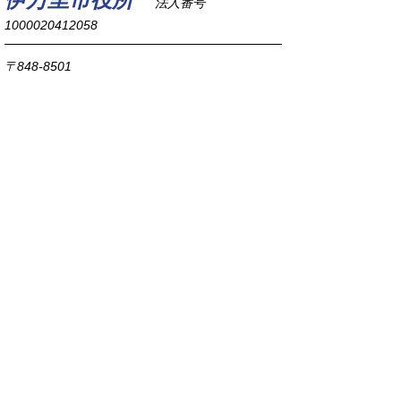
法人番号
1000020412058
〒848-8501
佐賀県伊万里市立花町1355番地1
TEL
0955-23-2111
(代表)
FAX 0955-23-6113
市役所本庁の開庁時間は
平日8時30分から17時15分までです。
毎週火曜日は証明書発行業務に関して19時まで
延長しておりますのでご利用ください。
市役所へのアクセス
各課連絡先
お問い合わせ