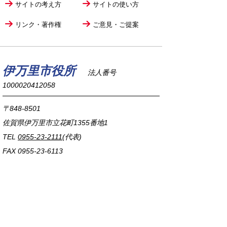
サイトの考え方
サイトの使い方
リンク・著作権
ご意見・ご提案
伊万里市役所
法人番号
1000020412058
〒848-8501
佐賀県伊万里市立花町1355番地1
TEL
0955-23-2111
(代表)
FAX 0955-23-6113
市役所本庁の開庁時間は
平日8時30分から17時15分までです。
毎週火曜日は証明書発行業務に関して19時まで
延長しておりますのでご利用ください。