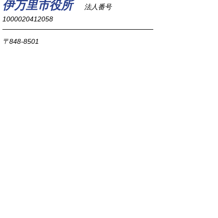
伊万里市役所
法人番号
1000020412058
〒848-8501
佐賀県伊万里市立花町1355番地1
TEL
0955-23-2111
(代表)
FAX 0955-23-6113
市役所本庁の開庁時間は
平日8時30分から17時15分までです。
毎週火曜日は証明書発行業務に関して19時まで
延長しておりますのでご利用ください。
市役所へのアクセス
各課連絡先