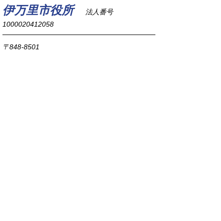
伊万里市役所
法人番号
1000020412058
〒848-8501
佐賀県伊万里市立花町1355番地1
TEL
0955-23-2111
(代表)
FAX 0955-23-6113
市役所本庁の開庁時間は
平日8時30分から17時15分までです。
毎週火曜日は証明書発行業務に関して19時まで
延長しておりますのでご利用ください。
市役所へのアクセス
各課連絡先