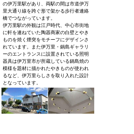
の伊万里駅があり、両駅の間は市道伊万
里大通り線を跨ぐ形で架かる歩行者連絡
橋でつながっています。
伊万里駅の外観は江戸時代、中心市街地
に軒を連ねていた陶器商家の白壁とやき
ものを焼く煙突をモチーフにデザインさ
れています。また伊万里・鍋島ギャラリ
ーのエントランスに設置されている照明
器具は伊万里市が所蔵している鍋島焼の
模様を題材に描かれたやきものが使われ
るなど、伊万里らしさを取り入れた設計
となっています。