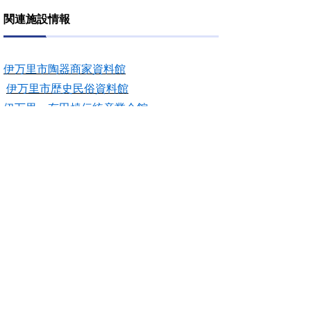
関連施設情報
伊万里市陶器商家資料館
伊万里市歴史民俗資料館
伊万里・有田焼伝統産業会館
伊万里市観光協会(外部サイト)
申請書ダウンロード
資料貸出許可申請(PDF)(81KB)
資料閲覧許可申請(PDF)(68KB)
資料撮影・掲載・転載等許可申請
(PDF)(77KB)
資料撮影・掲載・転載等許可申請(記
入例）.pdf(117KB)