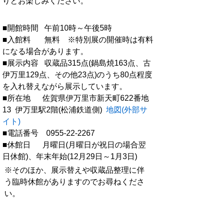
りとお楽しみください。
■開館時間 午前10時～午後5時
■入館料 無料 ※特別展の開催時は有料
になる場合があります。
■展示内容 収蔵品315点(鍋島焼163点、古
伊万里129点、その他23点)のうち80点程度
を入れ替えながら展示しています。
■所在地 佐賀県伊万里市新天町622番地
13 伊万里駅2階(松浦鉄道側)
地図(外部サ
イト)
■電話番号 0955-22-2267
■休館日 月曜日(月曜日が祝日の場合翌
日休館)、年末年始(12月29日～1月3日)
※そのほか、展示替えや収蔵品整理に伴
う臨時休館がありますのでお尋ねくださ
い。