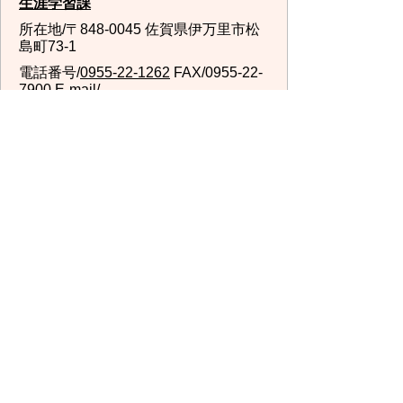
生涯学習課
所在地/〒848-0045 佐賀県伊万里市松
島町73-1
電話番号/
0955-22-1262
FAX/0955-22-
7900 E-mail/
shougaigakushuu@city.imari.lg.jp
回答が必要なお問い合わせは、こちらの「お問合わせ
先」へお問い合わせください。メールでお問い合わせ
の際は、氏名・住所・電話番号をご記入ください。
スマートフォン
パソコン
サイトマップ
プライバシーポリ
シー
サイトの考え方
サイトの使い方