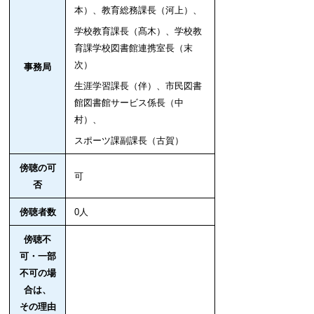
本）、
教育総務課長（河上）、
学校教育課長（髙木）、学校教
育課学校図書館連携室長（末
次）
事務局
生涯学習課長（伴）、
市民図書
館図書館サービス係長（中
村）、
スポーツ課副課長（古賀）
傍聴の可
可
否
傍聴者数
0人
傍聴不
可・一部
不可の場
合は、
その理由