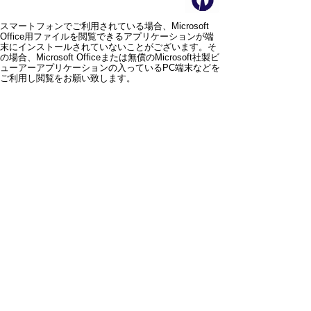
スマートフォンでご利用されている場合、Microsoft
Office用ファイルを閲覧できるアプリケーションが端
末にインストールされていないことがございます。そ
の場合、Microsoft Officeまたは無償のMicrosoft社製ビ
ューアーアプリケーションの入っているPC端末などを
ご利用し閲覧をお願い致します。
スマートフォン
パソコン
サイトマップ
プライバシーポリ
シー
サイトの考え方
サイトの使い方
リンク・著作権
ご意見・ご提案
伊万里市役所
法人番号
1000020412058