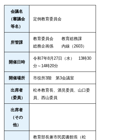
会議名
（審議会
定例教育委員会
等名）
教育委員会 教育総務課
所管課
総務企画係 内線（2603）
令和7年8
月27
日（水） 13時30
開催日時
分～14時20分
開催場所
市役所3
階 第3会議室
出席者
松本教育長、酒見委員、山口委
（委員）
員、西山委員
出席者
（その
他）
教育部長兼市民図書館長（松