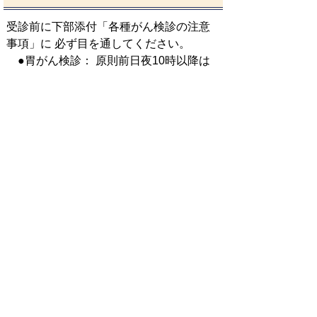
受診前に下部添付「各種がん検診の注意
事項」に 必ず目を通してください。
●胃がん検診： 原則前日夜10時以降は
飲食禁止です。
●子宮頸がん検診： 生理中の方は受診で
きません。
●大腸がん検診： 個別検診で受診される
場合は医療機関へ容器を取りに行ってく
ださい。
※各種がん検診の注意事項
R8 各種がん検診の注意事項につい
て.pdf(197KB)
骨粗しょう症検診
～５年に１回の骨粗しょう症検診受けていますか