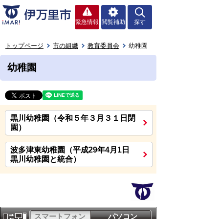
緊急情報
閲覧補助
探す
トップページ
市の組織
教育委員会
幼稚園
幼稚園
黒川幼稚園（令和５年３月３１日閉
園）
波多津東幼稚園（平成29年4月1日
黒川幼稚園と統合）
スマートフォン
パソコン