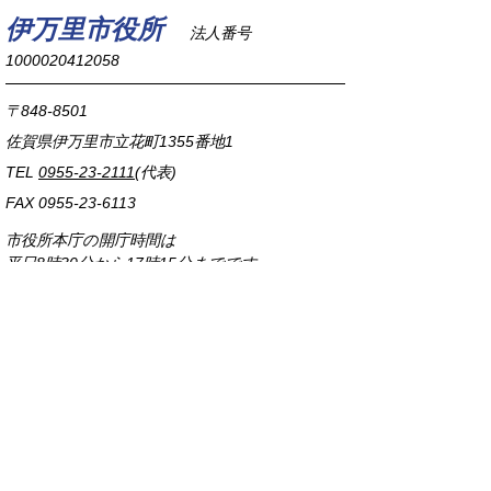
伊万里市役所
法人番号
1000020412058
〒848-8501
佐賀県伊万里市立花町1355番地1
TEL
0955-23-2111
(代表)
FAX 0955-23-6113
市役所本庁の開庁時間は
平日8時30分から17時15分までです。
毎週火曜日は証明書発行業務に関して19時まで
延長しておりますのでご利用ください。
市役所へのアクセス
各課連絡先