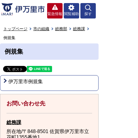
緊急情報
閲覧補助
探す
トップページ
市の組織
総務部
総務課
例規集
例規集
伊万里市例規集
お問い合わせ先
総務課
所在地/〒848-8501 佐賀県伊万里市立
花町1355番地1