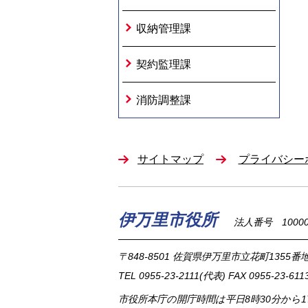
収納管理課
契約監理課
消防調整課
サイトマップ
プライバシー
伊万里市役所
法人番号 100002
〒848-8501
佐賀県伊万里市立花町1355番地
TEL
0955-23-2111
(代表)
FAX 0955-23-611
市役所本庁の開庁時間は
平日8時30分から