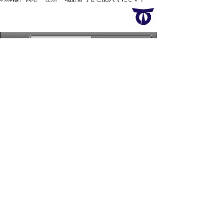
スマートフォン
パソコン
サイトマップ
プライバシーポリ
シー
サイトの考え方
サイトの使い方
リンク・著作権
ご意見・ご提案
伊万里市役所
法人番号
1000020412058
〒848-8501
佐賀県伊万里市立花町1355番地1