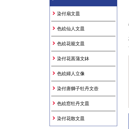
染付扇文皿
色絵仙人文皿
色絵花籠文皿
染付花菖蒲文鉢
色絵婦人立像
染付唐獅子牡丹文壺
色絵窓牡丹文皿
染付花散文皿