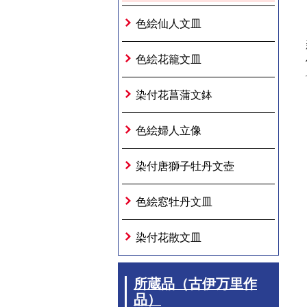
色絵仙人文皿
色絵花籠文皿
染付花菖蒲文鉢
色絵婦人立像
染付唐獅子牡丹文壺
色絵窓牡丹文皿
染付花散文皿
所蔵品（古伊万里作
品）