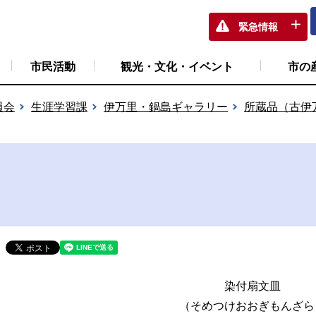
緊急情報
市民活動
観光・文化・イベント
市の
員会
生涯学習課
伊万里・鍋島ギャラリー
所蔵品（古伊
染付扇文皿
（そめつけおおぎもんざら