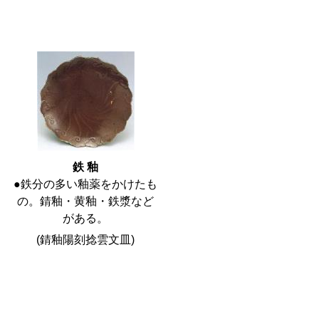
鉄 釉
●鉄分の多い釉薬をかけたも
の。錆釉・黄釉・鉄漿など
がある。
(錆釉陽刻捻雲文皿)