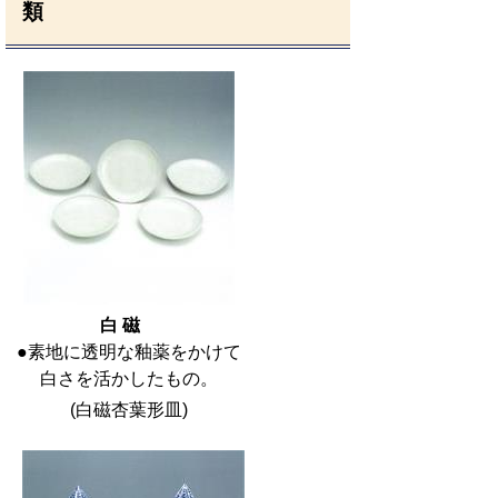
類
白 磁
●素地に透明な釉薬をかけて
白さを活かしたもの。
(白磁杏葉形皿)