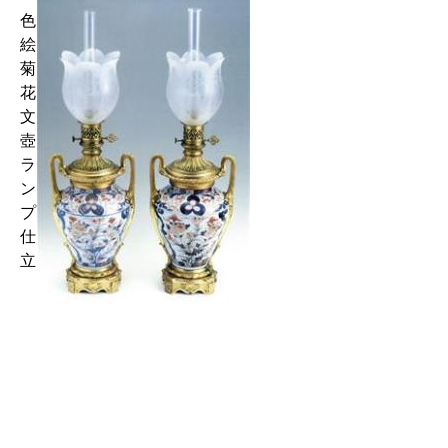
色
絵
菊
花
文
壺
ラ
ン
プ
仕
立