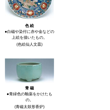
色 絵
●白磁や染付に赤や金などの
上絵を描いたもの。
(色絵仙人文皿)
青 磁
●青緑色の釉薬をかけたも
の。
(青磁太鼓形香炉)