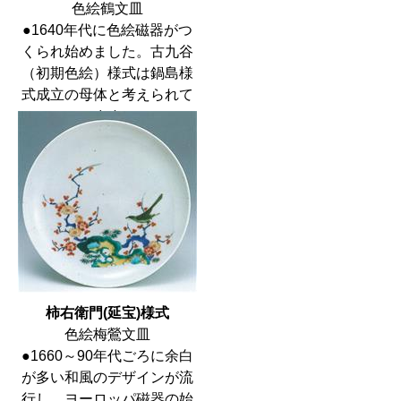
色絵鶴文皿
●1640年代に色絵磁器がつ
くられ始めました。古九谷
（初期色絵）様式は鍋島様
式成立の母体と考えられて
います。
柿右衛門(延宝)様式
色絵梅鶯文皿
●1660～90年代ごろに余白
が多い和風のデザインが流
行し、ヨーロッパ磁器の始