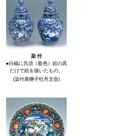
染 付
●白磁に呉須（藍色）絵の具
だけで絵を描いたもの。
(染付唐獅子牡丹文壺)