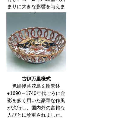
まりに大きな影響を与えま
した。
古伊万里様式
色絵幔幕花鳥文輪繋鉢
●1690～1740年代ごろに金
彩を多く用いた豪華な作風
が流行し、国内外の富裕な
人びとに珍重されました。