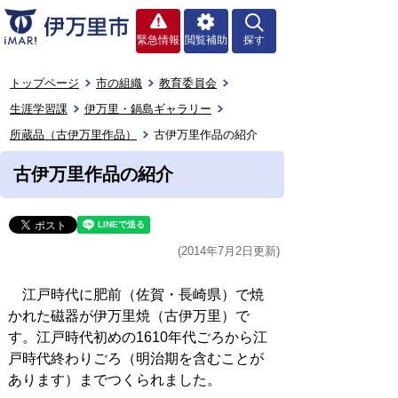
緊急情報
閲覧補助
探す
トップページ
市の組織
教育委員会
生涯学習課
伊万里・鍋島ギャラリー
所蔵品（古伊万里作品）
古伊万里作品の紹介
古伊万里作品の紹介
(2014年7月2日更新)
江戸時代に肥前（佐賀・長崎県）で焼
かれた磁器が伊万里焼（古伊万里）で
す。江戸時代初めの1610年代ごろから江
戸時代終わりごろ（明治期を含むことが
あります）までつくられました。