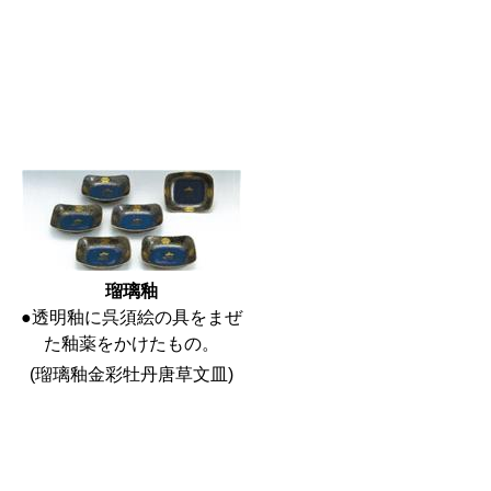
瑠璃釉
●透明釉に呉須絵の具をまぜ
た釉薬をかけたもの。
(瑠璃釉金彩牡丹唐草文皿)