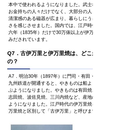
本中で使われるようになりました。武士などの一部の
お金持ちの人々だけでなく、大部分の人々に、丈夫で
清潔感のある磁器が広まり、暮らしにうるおいと豊か
さを感じさせました。国内では、江戸時代後期の天保
六年（1835年）だけで30万俵以上が伊万里津から積
みだされています。
Q7．古伊万里と伊万里焼は、どこがちがう
の？
A7．明治30年（1897年）に門司・有田・佐世保間に
九州鉄道が開通すると、やきものは船よりも鉄道で運
ぶようになりました。やきものは有田焼、伊万里焼、
志田焼、波佐見焼、三川内焼など、産地の名前で呼ぶ
ようになりました。江戸時代の伊万里焼を、現代の伊
万里焼と区別して「古伊万里」と呼びます。