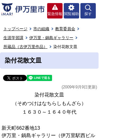
緊急情報
閲覧補助
探す
トップページ
市の組織
教育委員会
生涯学習課
伊万里・鍋島ギャラリー
所蔵品（古伊万里作品）
染付花散文皿
染付花散文皿
(2009年9月9日更新)
染付花散文皿
（そめつけはなちらしもんざら）
１６３０～１６４０年代
新天町662番地13
伊万里・鍋島ギャラリー（伊万里駅西ビル