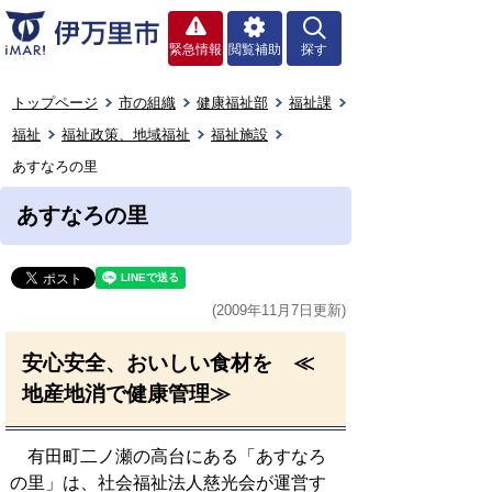
緊急情報
閲覧補助
探す
トップページ
市の組織
健康福祉部
福祉課
福祉
福祉政策、地域福祉
福祉施設
あすなろの里
あすなろの里
(2009年11月7日更新)
安心安全、おいしい食材を ≪
地産地消で健康管理≫
有田町二ノ瀬の高台にある「あすなろ
の里」は、社会福祉法人慈光会が運営す