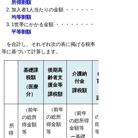
所得割額
加入者1人当たりの金額 ・・・・・・
均等割額
1世帯にかかる金額 ・・・・・・・・
平等割額
を合計し、それぞれ次の表に掲げる税率
等に基づいて計算します。
基礎課
後期高
介護納
も・子
税額
齢者支
付金
育て支
援金等
（医療
課税額
分）
課税額
課税額
（前年
（前年
（前年
（前年
の総所
の総所
の総所
の総所得
得金額
得金額
得金額
所
金額等
等
等
等
得
ー基礎