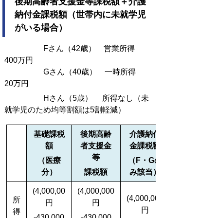
後期高齢者支援金等課税額＋介護
納付金課税額（世帯内に未就学児
がいる場合）
Fさん（42歳） 営業所得
400万円
Gさん（40歳） 一時所得
20万円
Hさん（5歳） 所得なし（未
就学児のため均等割額は5割軽減）
基礎課税
後期高齢
介護納付
額
者支援金
金
課税額
等
（医療
（F・Gの
分）
課税額
み該当）
(4,000,00
(4,000,000
(4,000,000
所
円
円
円
得
-430,000
-430,000