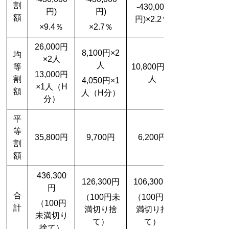
割
-430,000
円)
円)
額
円)
×2.2％
×9.4％
×2.7％
26,000円
8,100円×2
均
×2人
人
等
10,800円×2
13,000円
割
人
4,050円×1
×1人（H
額
人（H分）
分）
平
等
35,800円
9,700円
6,200円
割
額
436,300
126,300円
106,300円
円
合
（100円未
（100円未
（100円
計
満切り捨
満切り捨
未満切り
て）
て）
捨て）