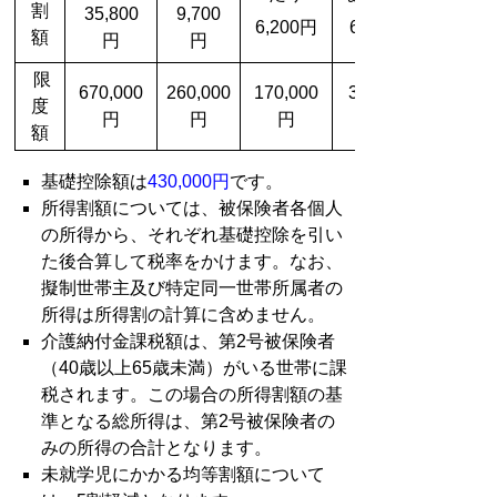
割
35,800
9,700
6,200円
600円
額
円
円
限
670,000
260,000
170,000
30,000
度
円
円
円
額
基礎控除額は
430,000円
です。
所得割額については、被保険者各個人
の所得から、それぞれ基礎控除を引い
た後合算して税率をかけます。なお、
擬制世帯主及び特定同一世帯所属者の
所得は所得割の計算に含めません。
介護納付金課税額は、第2号被保険者
（40歳以上65歳未満）がいる世帯に課
税されます。この場合の所得割額の基
準となる総所得は、第2号被保険者の
みの所得の合計となります。
未就学児にかかる均等割額について