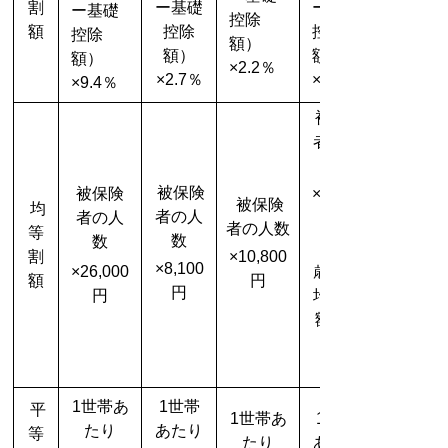
割
ー基礎
ー基礎
ー基礎
控除
額
控除
控除
控除
額）
額）
額）
額）
×2.2％
×2.7％
×0.2％
×9.4％
被保険
者の人
被保険
被保険
×1,000
被保険
均
者の人
者の人
者の人数
等
数
数
（18
割
×10,800
×8,100
×26,000
歳以上
額
円
円
円
均等割
額
1世帯あ
1世帯
平
1世帯あ
1世帯
たり
あたり
等
たり
あたり