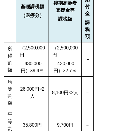
後期高齢者
基礎課税額
付
支援金等
金
（医療分）
課税額
課
税
額
（
2,500,000
（2,500,000
所
円
円
得
－
割
-430,000
-430,000
額
円）
×9.4％
円）
×2.7％
均
等
26,000円×2
8,100円×2人
－
割
人
額
平
等
35,800円
9,700円
－
割