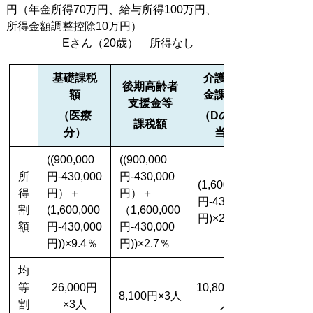
円（年金所得70万円、給与所得100万円、
所得金額調整控除10万円）
Eさん（20歳） 所得なし
基礎課税
介護納付
後期高齢者
額
金
課税額
支援金等
（医療
（Dのみ該
課税額
分）
当）
((900,000
((900,000
所
円-430,000
円-430,000
(1,600,000
得
円）
＋
円）＋
円-
430,000
割
(1,600,000
（1,600,000
円)×2.2％
額
円-430,000
円-430,000
円))×9.4％
円))
×2.7％
均
等
26,000円
10,800円×1
8,100円×3人
割
×3人
人