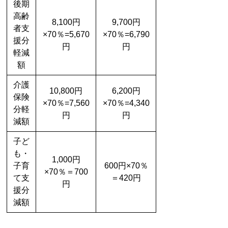
後期
高齢
8,100円
9,700円
者支
×70％=5,670
×70％=6,790
援分
円
円
軽減
額
介護
10,800円
6,200円
保険
×70％=7,560
×70％=4,340
分軽
円
円
減額
子ど
も・
1,000円
子育
600円×70％
×70％＝700
て支
＝420円
円
援分
減額