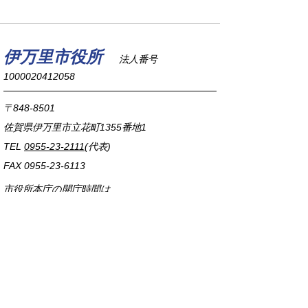
伊万里市役所
法人番号
1000020412058
〒848-8501
佐賀県伊万里市立花町1355番地1
TEL
0955-23-2111
(代表)
FAX 0955-23-6113
市役所本庁の開庁時間は
平日8時30分から17時15分までです。
毎週火曜日は証明書発行業務に関して19時まで
延長しておりますのでご利用ください。
市役所へのアクセス