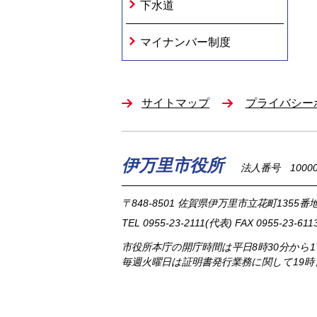
下水道
マイナンバー制度
サイトマップ
プライバシー
伊万里市役所
法人番号 100002
〒848-8501
佐賀県伊万里市立花町1355番地
TEL
0955-23-2111
(代表)
FAX 0955-23-611
市役所本庁の開庁時間は
平日8時30分から
毎週火曜日は証明書発行業務に関して19