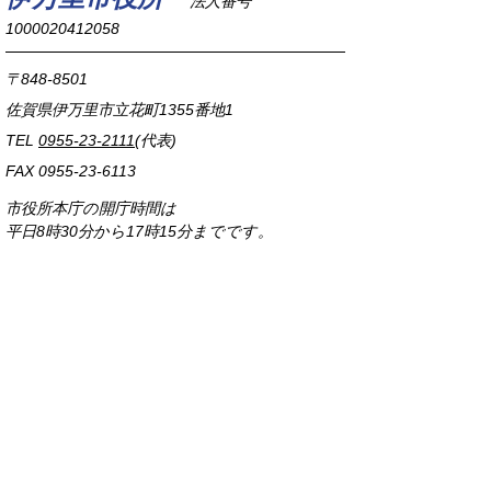
法人番号
1000020412058
〒848-8501
佐賀県伊万里市立花町1355番地1
TEL
0955-23-2111
(代表)
FAX 0955-23-6113
市役所本庁の開庁時間は
平日8時30分から17時15分までです。
毎週火曜日は証明書発行業務に関して19時まで
延長しておりますのでご利用ください。
市役所へのアクセス
各課連絡先
お問い合わせ