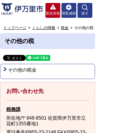
緊急情報
閲覧補助
探す
トップページ
くらしの情報
税金
その他の税
その他の税
その他の税金
お問い合わせ先
税務課
所在地/〒848-8501 佐賀県伊万里市立
花町1355番地1
電話番号/
0955-23-2148
FAX/0955-23-