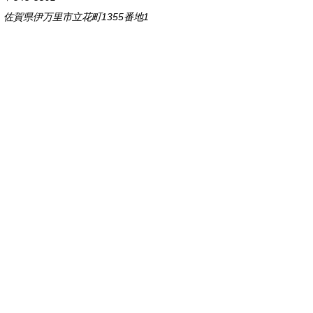
佐賀県伊万里市立花町1355番地1
TEL
0955-23-2111
(代表)
FAX 0955-23-6113
市役所本庁の開庁時間は
平日8時30分から17時15分までです。
毎週火曜日は証明書発行業務に関して19時まで
延長しておりますのでご利用ください。
市役所へのアクセス
各課連絡先
お問い合わせ