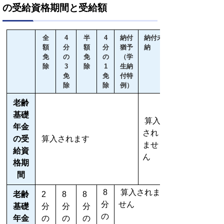
の受給資格期間と受給額
全
4
半
4
納付
納付未
額
分
額
分
猶予
納
免
の
免
の
（学
除
3
除
1
生納
免
免
付特
除
除
例）
老齢
基礎
算入
年金
され
の受
算入されます
ませ
給資
ん
格期
間
8
算入されま
老齢
2
8
8
分
せん
基礎
分
分
分
の
年金
の
の
の