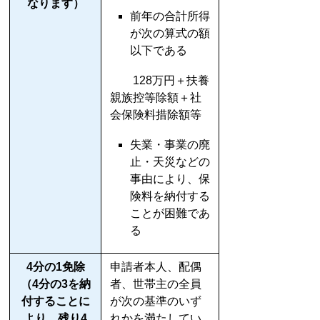
なります）
前年の合計所得
が次の算式の額
以下である
128万円＋扶養
親族控等除額＋社
会保険料措除額等
失業・事業の廃
止・天災などの
事由により、保
険料を納付する
ことが困難であ
る
4分の1免除
申請者本人、配偶
（4分の3を納
者、世帯主の全員
付することに
が次の基準のいず
より、残り4
れかを満たしてい