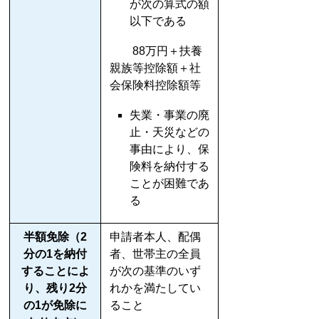
が次の算式の額
以下である
88万円＋扶養
親族等控除額＋社
会保険料控除額等
失業・事業の廃
止・天災などの
事由により、保
険料を納付する
ことが困難であ
る
半額免除（2
申請者本人、配偶
分の1を納付
者、世帯主の全員
することによ
が次の基準のいず
り、残り2分
れかを満たしてい
の1が免除に
ること