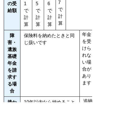
7
の受
1
5
6
で
給額
で
で
で
計
計
計
計
算
算
算
算
年金
障
保険料を納めたときと同
を受
害・
じ扱いです
けら
遺族
れな
基礎
い場
年金
合が
を請
あり
求す
ます
る場
合
追納
後か
10年以内なら納めること
あり
ら保
ができます
ませ
険料
ん
を納