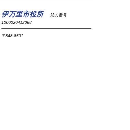
伊万里市役所
法人番号
1000020412058
〒848-8501
佐賀県伊万里市立花町1355番地1
TEL
0955-23-2111
(代表)
FAX 0955-23-6113
市役所本庁の開庁時間は
平日8時30分から17時15分までです。
毎週火曜日は証明書発行業務に関して19時まで
延長しておりますのでご利用ください。
市役所へのアクセス
各課連絡先