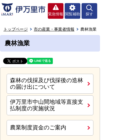
緊急情報
閲覧補助
探す
トップページ
市の産業・事業者情報
農林漁業
農林漁業
森林の伐採及び伐採後の造林
の届け出について
伊万里市中山間地域等直接支
払制度の実施状況
農業制度資金のご案内