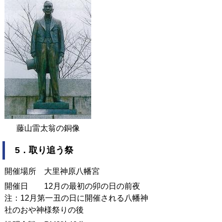
藤山雷太翁の銅像
5．取り追う祭
開催場所 大里神原八幡宮
開催日 12月の最初の卯の日の前夜
注：12月第一丑の日に開催される八幡神
社のおや神様祭りの後