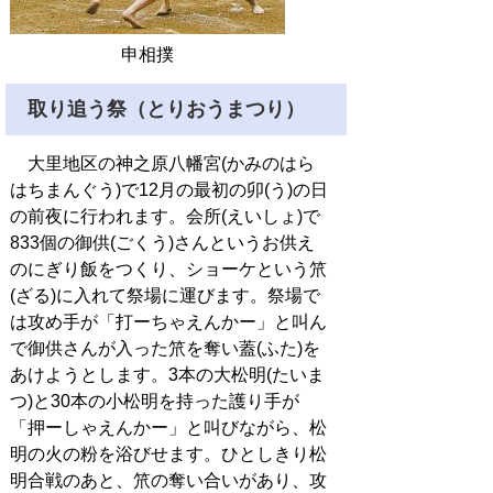
申相撲
取り追う祭（とりおうまつり）
大里地区の神之原八幡宮(かみのはら
はちまんぐう)で12月の最初の卯(う)の日
の前夜に行われます。会所(えいしょ)で
833個の御供(ごくう)さんというお供え
のにぎり飯をつくり、ショーケという笊
(ざる)に入れて祭場に運びます。祭場で
は攻め手が「打ーちゃえんかー」と叫ん
で御供さんが入った笊を奪い蓋(ふた)を
あけようとします。3本の大松明(たいま
つ)と30本の小松明を持った護り手が
「押ーしゃえんかー」と叫びながら、松
明の火の粉を浴びせます。ひとしきり松
明合戦のあと、笊の奪い合いがあり、攻