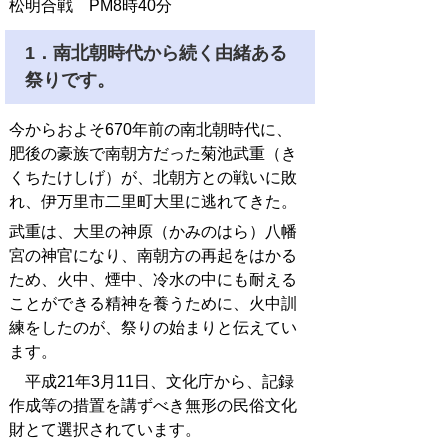
松明合戦 PM8時40分
1．南北朝時代から続く由緒ある
祭りです。
今からおよそ670年前の南北朝時代に、
肥後の豪族で南朝方だった菊池武重（き
くちたけしげ）が、北朝方との戦いに敗
れ、伊万里市二里町大里に逃れてきた。
武重は、大里の神原（かみのはら）八幡
宮の神官になり、南朝方の再起をはかる
ため、火中、煙中、冷水の中にも耐える
ことができる精神を養うために、火中訓
練をしたのが、祭りの始まりと伝えてい
ます。
平成21年3月11日、文化庁から、記録
作成等の措置を講ずべき無形の民俗文化
財とて選択されています。