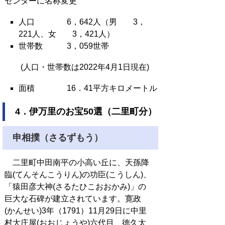
センターに名称変更
人口 6，642人（男 3，
221人、女 3，421人）
世帯数 3，059世帯
(人口・世帯数は2022年4月1日現在)
面積 16．41平方キロメートル
4．伊万里のお宝50選（二里町分）
申相撲（さるずもう）
二里町中田南平の小高い丘に、天孫降
臨(てんそんこうりん)の功臣(こうしん)、
「猿田彦大神(さるたひこおおかみ)」の
巨大な石碑が建立されています。寛政
(かんせい)3年（1791）11月29日に中里
村大庄屋(おおじょうや)六代目、徳久太