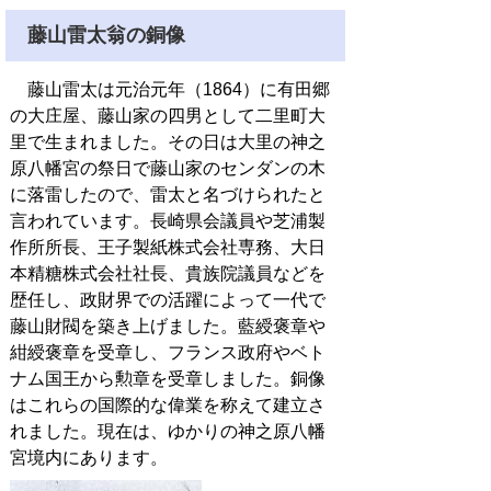
藤山雷太翁の銅像
藤山雷太は元治元年（1864）に有田郷
の大庄屋、藤山家の四男として二里町大
里で生まれました。その日は大里の神之
原八幡宮の祭日で藤山家のセンダンの木
に落雷したので、雷太と名づけられたと
言われています。長崎県会議員や芝浦製
作所所長、王子製紙株式会社専務、大日
本精糖株式会社社長、貴族院議員などを
歴任し、政財界での活躍によって一代で
藤山財閥を築き上げました。藍綬褒章や
紺綬褒章を受章し、フランス政府やベト
ナム国王から勲章を受章しました。銅像
はこれらの国際的な偉業を称えて建立さ
れました。現在は、ゆかりの神之原八幡
宮境内にあります。