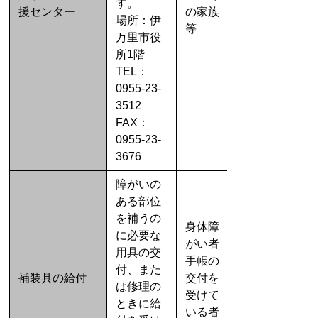
す。
援センター
の家族
場所：伊
等
万里市役
所1階
TEL：
0955-23-
3512
FAX：
0955-23-
3676
障がいの
ある部位
を補うの
身体障
に必要な
がい者
用具の交
手帳の
付、また
補装具の給付
交付を
は修理の
受けて
ときに給
いる者