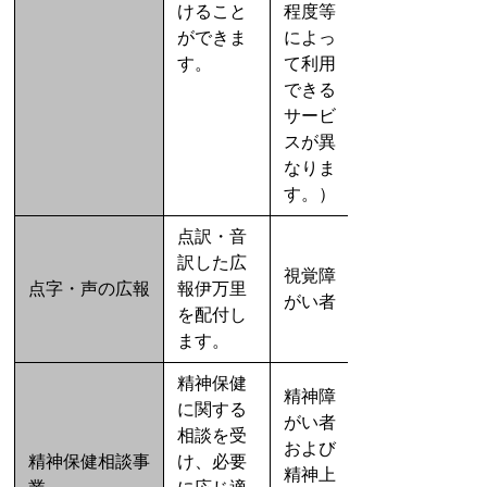
けること
程度等
ができま
によっ
す。
て利用
できる
サービ
スが異
なりま
す。）
点訳・音
訳した広
視覚障
点字・声の広報
報伊万里
がい者
を配付し
ます。
精神保健
精神障
に関する
がい者
相談を受
および
精神保健相談事
け、必要
精神上