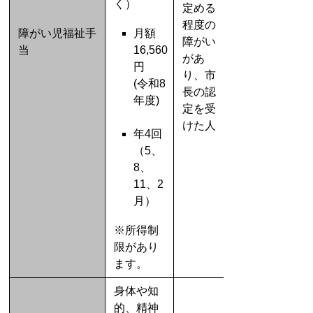
く）
定める
程度の
障がい児福祉手
月額
障がい
当
16,560
があ
円
り、市
(令和8
長の認
年度)
定を受
けた人
年4回
（5、
8、
11、2
月）
※所得制
限があり
ます。
身体や知
的、精神