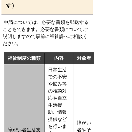
す）
申請については、必要な書類を郵送する
こともできます。必要な書類についてご
説明しますので事前に福祉課へご相談く
ださい。
福祉制度の種類
内容
対象者
日常生活
での不安
や悩み等
の相談対
応や自立
生活援
助、情報
提供など
障がい
を行いま
障がい者生活支
者やそ