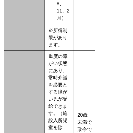
8、
11、2
月）
※所得制
限があり
ます。
重度の障
がい状態
にあり、
常時介護
を必要と
する障が
い児が受
給できま
す。（施
20歳
設入所児
未満で
童を除
政令で