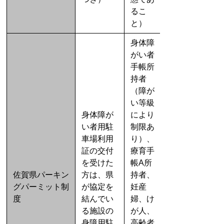
るこ
と）
身体障
がい者
手帳所
持者
（障が
い等級
身体障が
により
い者用駐
制限あ
車場利用
り）、
証の交付
療育手
を受けた
帳A所
佐賀県パーキン
方は、県
持者、
グパーミット制
が協定を
妊産
度
結んでい
婦、け
る施設の
が人、
身障用駐
高齢者