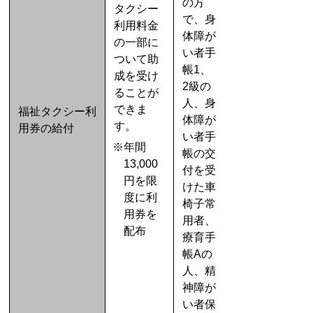
の方
タクシー
で、身
利用料金
体障が
の一部に
い者手
ついて助
帳1、
成を受け
2級の
ることが
人、身
できま
福祉タクシー利
体障が
す。
用券の給付
い者手
※年間
帳の交
13,000
付を受
円を限
けた車
度に利
椅子常
用券を
用者、
配布
療育手
帳Aの
人、精
神障が
い者保