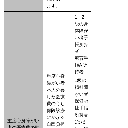
ます。
1、2
級の身
体障が
い者手
帳所持
者
療育手
帳A所
持者
重度心身
1級の
障がい者
精神障
本人の要
がい者
した医療
保健福
費のうち
祉手帳
保険診療
所持者
にかかる
重度心身障がい
(ただ
自己負担
者の医療費の助