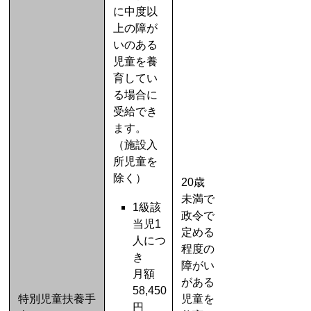
に中度以
上の障が
いのある
児童を養
育してい
る場合に
受給でき
ます。
（施設入
所児童を
除く）
20歳
未満で
1級該
政令で
当児1
定める
人につ
程度の
き
障がい
月額
がある
58,450
特別児童扶養手
児童を
円