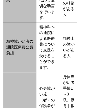
業
に応じ適
の相談
切な助言
がある
を行いま
人
す。
精神科へ
の通院に
よる医療
精神上
精神障がい者の
費につい
の障が
通院医療費公費
て支援を
いがあ
負担
受けるこ
る人
とができ
ます。
身体障
がい者
心身障が
手帳1
い児
～3
（者）の
級、療
保護者が
育手帳