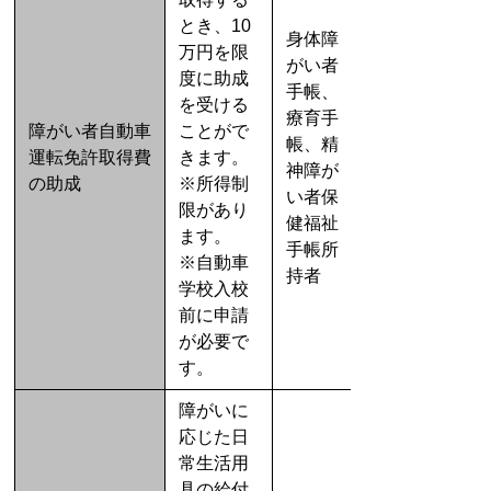
とき、10
身体障
万円を限
がい者
度に助成
手帳、
を受ける
療育手
障がい者自動車
ことがで
帳、精
運転免許取得費
きます。
神障が
の助成
※所得制
い者保
限があり
健福祉
ます。
手帳所
※自動車
持者
学校入校
前に申請
が必要で
す。
障がいに
応じた日
常生活用
具の給付