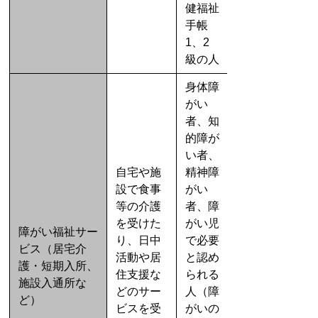
健福祉
手帳
1、2
級の人
身体障
がい
者、知
的障が
い者、
自宅や施
精神障
設で食事
がい
等の介護
者、障
を受けた
がい児
障がい福祉サー
り、日中
で必要
ビス（居宅介
活動や居
と認め
護・短期入所、
住支援な
られる
施設入通所な
どのサー
人（障
ど）
ビスを受
がいの