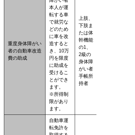
障がい者
本人が運
転する車
上肢、
で就労な
下肢ま
どのため
たは体
に車を改
幹機能
重度身体障がい
造すると
の1、
者の自動車改造
き、10万
2級の
費の助成
円を限度
身体障
に助成を
がい者
受けるこ
手帳所
とができ
持者
ます。
※所得制
限があり
ます。
自動車運
転免許を
取得する