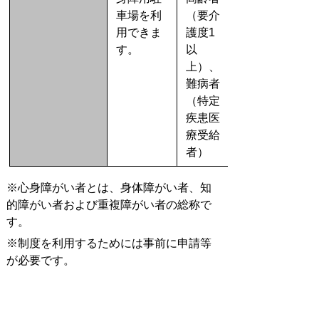
車場を利
（要介
用できま
護度1
す。
以
上）、
難病者
（特定
疾患医
療受給
者）
※心身障がい者とは、身体障がい者、知
的障がい者および重複障がい者の総称で
す。
※制度を利用するためには事前に申請等
が必要です。