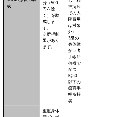
し、精
分（500
成
神病床
円を除
での入
く）を助
院費用
成しま
は対象
す。
外)
※所得制
3級の
限があり
身体障
ます。
がい者
手帳所
持者で
かつ
IQ50
以下の
療育手
帳所持
者
重度身体