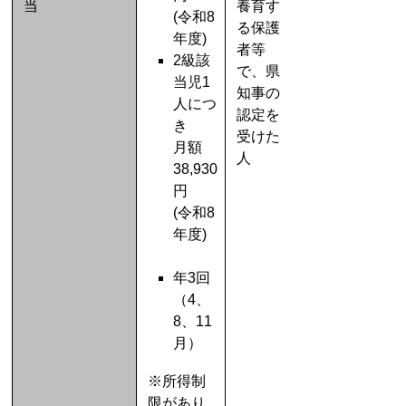
当
養育す
(令和8
る保護
年度)
者等
2級該
で、県
当児1
知事の
人につ
認定を
き
受けた
月額
人
38,930
円
(令和8
年度)
年3回
（4、
8、11
月）
※所得制
限があり