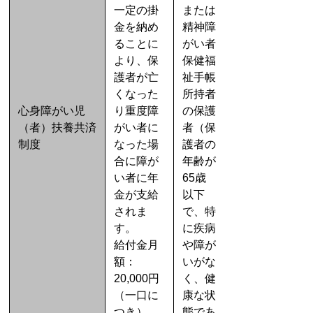
一定の掛
または
金を納め
精神障
ることに
がい者
より、保
保健福
護者が亡
祉手帳
くなった
所持者
心身障がい児
り重度障
の保護
（者）扶養共済
がい者に
者（保
制度
なった場
護者の
合に障が
年齢が
い者に年
65歳
金が支給
以下
されま
で、特
す。
に疾病
給付金月
や障が
額：
いがな
20,000円
く、健
（一口に
康な状
つき）
態であ