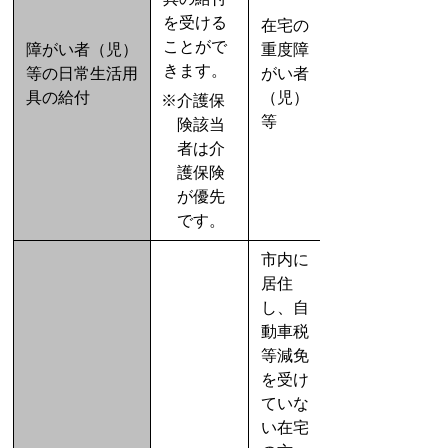
を受ける
在宅の
ことがで
障がい者（児）
重度障
きます。
等の日常生活用
がい者
具の給付
（児）
※介護保
等
険該当
者は介
護保険
が優先
です。
市内に
居住
し、自
動車税
等減免
を受け
ていな
い在宅