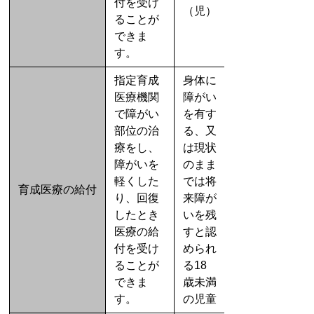
付を受け
（児）
ることが
できま
す。
指定育成
身体に
医療機関
障がい
で障がい
を有す
部位の治
る、又
療をし、
は現状
障がいを
のまま
軽くした
では将
育成医療の給付
り、回復
来障が
したとき
いを残
医療の給
すと認
付を受け
められ
ることが
る18
できま
歳未満
す。
の児童