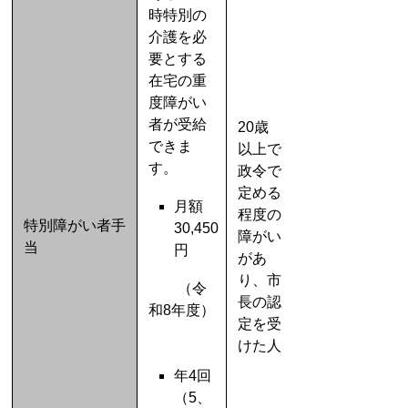
時特別の
介護を必
要とする
在宅の重
度障がい
者が受給
20歳
できま
以上で
す。
政令で
定める
月額
程度の
特別障がい者手
30,450
障がい
当
円
があ
り、市
（令
長の認
和8年度）
定を受
けた人
年4回
（5、