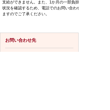
支給ができません。また、1か月の一部負担額が8,000円以
状況を確認するため、電話でのお問い合わせや申請書を返却
ますのでご了承ください。
お問い合わせ先
福祉課障がい福祉係
所在地/〒848-8501 佐賀県伊万里市立
花町1355番地1
電話番号/
0955-23-2156
FAX/0955-22-
7650 E-mail/
fukushi@city.imari.lg.jp