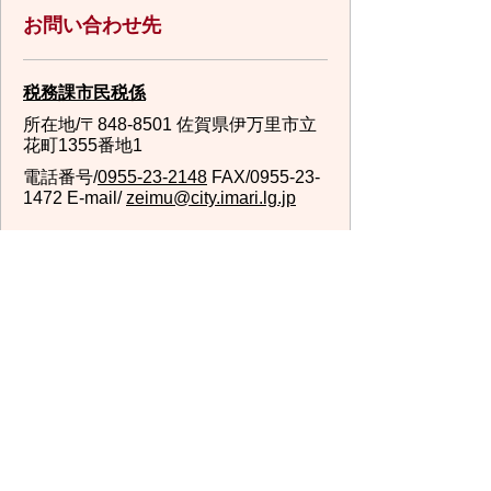
お問い合わせ先
税務課市民税係
所在地/〒848-8501 佐賀県伊万里市立
花町1355番地1
電話番号/
0955-23-2148
FAX/0955-23-
1472 E-mail/
zeimu@city.imari.lg.jp
回答が必要なお問い合わせは、こちらの「お問合わせ
先」へお問い合わせください。メールでお問い合わせ
の際は、氏名・住所・電話番号をご記入ください。
スマートフォンでご利用されている場合、Microsoft
Office用ファイルを閲覧できるアプリケーションが端
末にインストールされていないことがございます。そ
の場合、Microsoft Officeまたは無償のMicrosoft社製ビ
ューアーアプリケーションの入っているPC端末などを
ご利用し閲覧をお願い致します。
スマートフォン
パソコン