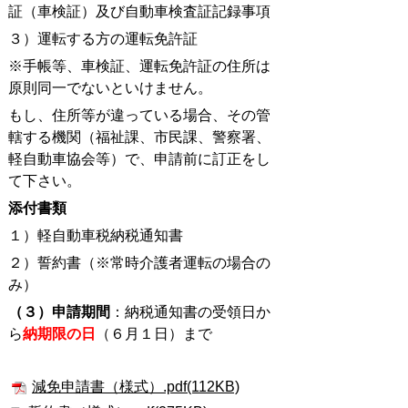
証（車検証）及び自動車検査証記録事項
３）運転する方の運転免許証
※手帳等、車検証、運転免許証の住所は
原則同一でないといけません。
もし、住所等が違って
いる場合、その管
轄する機関（福祉課、市民課、警察署、
軽自動車協会等）で、申請前に訂正をし
て下さい。
添付書類
１）軽自動車税納税通知書
２）誓約書（※常時介護者運転の場合の
み）
（３）申請期間
：納税通知書の受領日か
ら
納期限の日
（６月１日）まで
減免申請書（様式）.pdf(112KB)