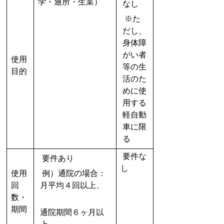
学・通所・生業）
なし
※た
だし、
身体障
がい者
使用
等の生
目的
活のた
めに使
用する
軽自動
車に限
る
要件な
要件あり
し
使用
例）通院の場合：
回
月平均４回以上、
数・
期間
通院期間６ヶ月以