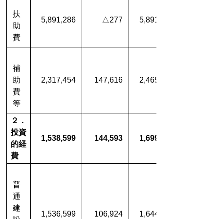
扶
5,891,286
△277
5,891,009
助
費
補
助
2,317,454
147,616
2,465,070
費
等
２．
投資
1,538,599
144,593
1,699,032
的経
費
普
通
建
1,536,599
106,924
1,644,323