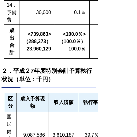
14．
予備
30,000
0.1％
費
歳
<739,863>
<100.0％>
出
（288,373）
（100.0％）
合
23,960,129
100.0％
計
２．平成２7年度特別会計予算執行
状況（単位：千円）
区
歳入予算現
収入済額
執行率
分
額
国
民
健
9,087,586
3,610,187
39.7％