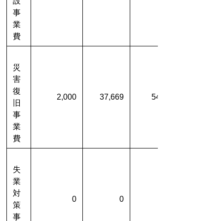
設
事
業
費
災
害
復
2,000
37,669
54,709
旧
事
業
費
失
業
対
0
0
策
事