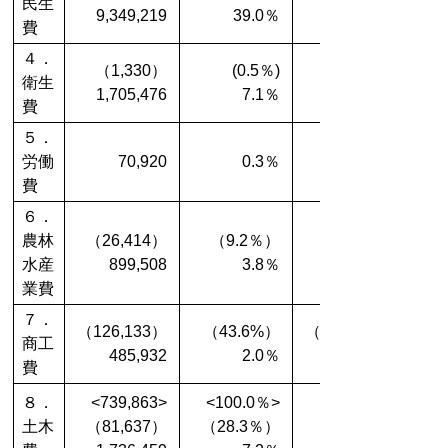
民生
9,349,219
39.0％
費
４．
（1,330）
(0.5％)
衛生
1,705,476
7.1％
費
５．
労働
70,920
0.3％
費
６．
農林
（26,414）
（9.2％）
水産
899,508
3.8％
業費
７．
（126,133）
（43.6%）
（108,676）
商工
485,932
2.0％
費
８．
<739,863>
<100.0％>
土木
（81,637）
（28.3％）