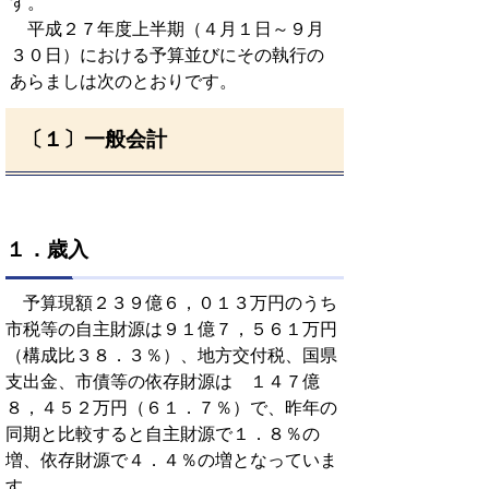
す。
平成２７年度上半期（４月１日～９月
３０日）における予算並びにその執行の
あらましは次のとおりです。
〔１〕一般会計
１．歳入
予算現額２３９億６，０１３万円のうち
市税等の自主財源は９１億７，５６１万円
（構成比３８．３％）、地方交付税、国県
支出金、市債等の依存財源は １４７億
８，４５２万円（６１．７％）で、昨年の
同期と比較すると自主財源で１．８％の
増、依存財源で４．４％の増となっていま
す。