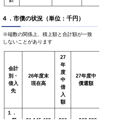
４．市債の状況（単位：千円）
※端数の関係上、積上額と合計額が一致
しないことがあります
27
年
会計
度
別・
26年度末
27年度中
中
借入
現在高
償還額
借
先
入
額
１．
一般
21,145,462
200
962,638
会計
財