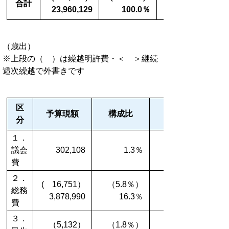
合計
23,960,129
100.0％
（歳出）
※上段の（ ）は繰越明許費・＜ ＞継続
逓次繰越で外書きです
区
予算現額
構成比
分
１．
議会
302,108
1.3％
費
２．
( 16,751）
（5.8％）
（10,690）
総務
3,878,990
16.3％
費
３．
（5,132）
（1.8％）