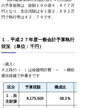
の予算規模は、総額１９０億４，６７７万
円となり、支出済額は８１億２，６９２万
円で執行率は４２．７％です。
１．平成２７年度一般会計予算執行
状況 （単位：千円）
（歳入）
※上段の（ ）は繰越明許費・＜ ＞継続
逓次繰越で外書きです
区分
予算現額
構成比
１．自
9,175,505
38.3％
主財源