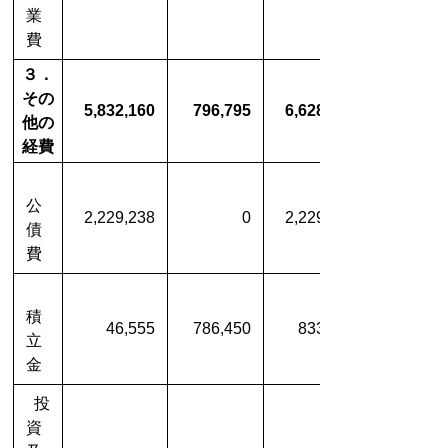
業
費
３．
その
5,832,160
796,795
6,628,955
他の
経費
公
2,229,238
0
2,229,238
債
費
積
46,555
786,450
833,005
立
金
投
資