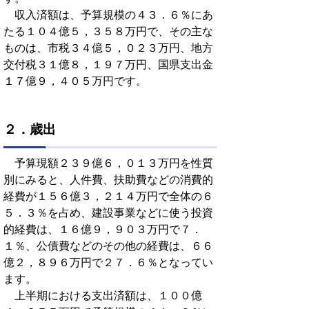
収入済額は、予算規模の４３．６％にあ
たる１０４億５，３５８万円で、その主な
ものは、市税３４億５，０２３万円、地方
交付税３１億８，１９７万円、国県支出金
１７億９，４０５万円です。
２．歳出
予算現額２３９億６，０１３万円を性質
別にみると、人件費、扶助費などの消費的
経費が１５６億３，２１４万円で全体の６
５．３％を占め、建設事業などに使う投資
的経費は、１６億９，９０３万円で７．
１％、公債費などのその他の経費は、６６
億２，８９６万円で２７．６％となってい
ます。
上半期における支出済額は、１００億