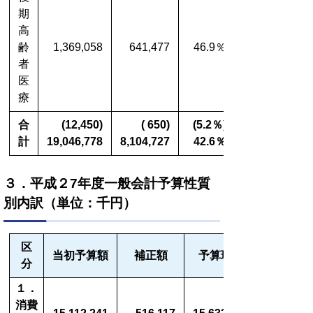
期
高
齢
1,369,058
641,477
46.9％
者
医
療
合
(12,450)
( 650)
(5.2％)
計
19,046,778
8,104,727
42.6％
３．平成２7年度一般会計予算性質
別内訳（単位：千円）
区
当初予算額
補正額
予算現額
分
１．
消費