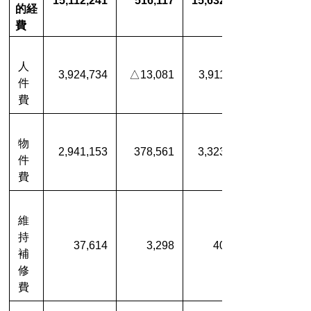
15,112,241
516,117
15,632,142
的経
費
人
3,924,734
△13,081
3,911,653
件
費
物
2,941,153
378,561
3,323,498
件
費
維
持
37,614
3,298
40,912
補
修
費