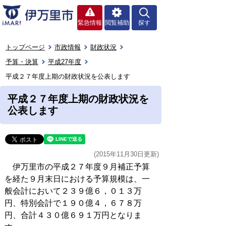
緊急情報
閲覧補助
探す
トップページ
市政情報
財政状況
予算・決算
平成27年度
平成２７年度上期の財政状況を公表します
平成２７年度上期の財政状況を
公表します
(2015年11月30日更新)
伊万里市の平成２７年度９月補正予算
を経た９月末日における予算規模は、一
般会計において２３９億６，０１３万
円、特別会計で１９０億４，６７８万
円、合計４３０億６９１万円となりま