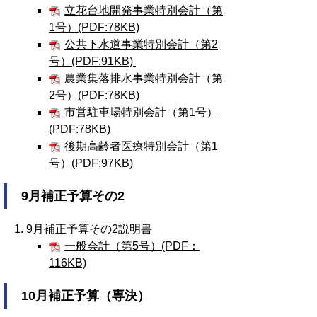
立花台地開発事業特別会計（第
1号）(PDF:78KB)
公共下水道事業特別会計（第2
号）(PDF:91KB)
農業集落排水事業特別会計（第
2号）(PDF:78KB)
市営駐車場特別会計（第1号）
(PDF:78KB)
後期高齢者医療特別会計（第1
号）(PDF:97KB)
9月補正予算その2
9月補正予算その2説明書
一般会計（第5号）(PDF：
116KB)
10月補正予算（専決）