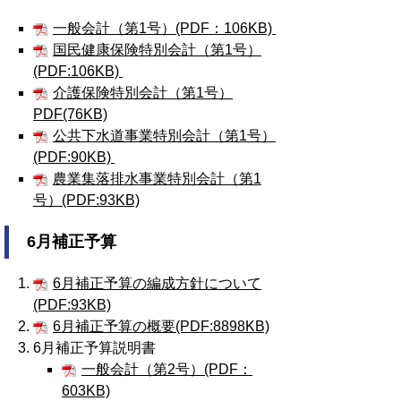
一般会計（第1号）(PDF：106KB)
国民健康保険特別会計（第1号）
(PDF:106KB)
介護保険特別会計（第1号）
PDF(76KB)
公共下水道事業特別会計（第1号）
(PDF:90KB)
農業集落排水事業特別会計（第1
号）(PDF:93KB)
6月補正予算
6月補正予算の編成方針について
(PDF:93KB)
6月補正予算の概要(PDF:8898KB)
6月補正予算説明書
一般会計（第2号）(PDF：
603KB)