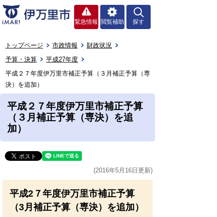
緊急情報
閲覧補助
探す
トップページ
市政情報
財政状況
予算・決算
平成27年度
平成２７年度伊万里市補正予算（３月補正予算（専
決）を追加）
平成２７年度伊万里市補正予算
（３月補正予算（専決）を追
加）
(2016年5月16日更新)
平成2７年度伊万里市補正予算
（3月補正予算（専決）を追加）