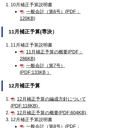
10月補正予算説明書
一般会計（第6号）(PDF：
120KB)
11月補正予算(専決）
11月補正予算説明書
11月補正予算の概要(PDF：
286KB)
一般会計（第7号）
(PDF:133KB
）
12月補正予算
12月補正予算の編成方針について
(PDF:118KB)
12月補正予算の概要(PDF:604KB)
12月補正予算説明書
一般会計（第8号）(PDF：