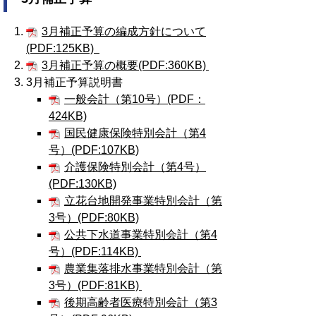
3月補正予算の編成方針について
(PDF:125KB)
3月補正予算の概要(PDF:360KB)
3月補正予算説明書
一般会計（第10号）(PDF：
424KB)
国民健康保険特別会計（第4
号）(PDF:107KB)
介護保険特別会計（第4号）
(PDF:130KB)
立花台地開発事業特別会計（第
3号）(PDF:80KB)
公共下水道事業特別会計（第4
号）(PDF:114KB)
農業集落排水事業特別会計（第
3号）(PDF:81KB)
後期高齢者医療特別会計（第3