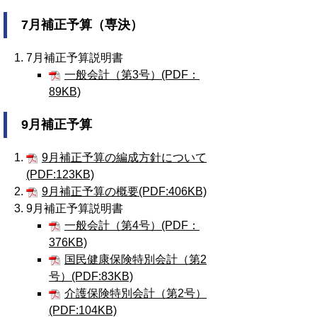
7月補正予算（専決）
7月補正予算説明書
一般会計（第3号）(PDF：
89KB)
9月補正予算
9月補正予算の編成方針について
(PDF:123KB)
9月補正予算の概要(PDF:406KB)
9月補正予算説明書
一般会計（第4号）(PDF：
376KB)
国民健康保険特別会計（第2
号）(PDF:83KB)
介護保険特別会計（第2号）
(PDF:104KB)