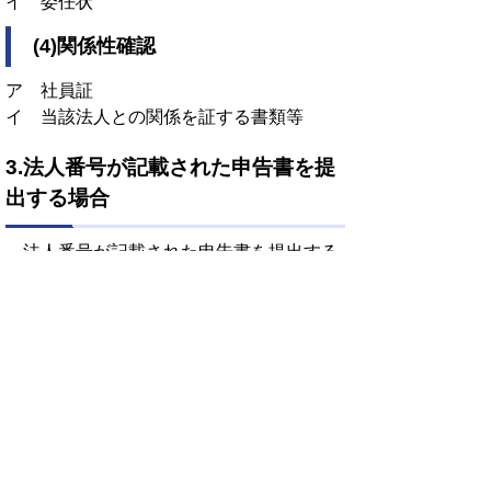
イ 委任状
(4)関係性確認
ア 社員証
イ 当該法人との関係を証する書類等
3.法人番号が記載された申告書を提
出する場合
法人番号が記載された申告書を提出する
場合は、番号確認及び身元確認等は不要で
す。
お問い合わせ先
税務課固定資産税係
所在地/〒848-8501 佐賀県伊万里市立
花町1355番地1