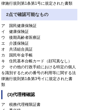
律施行規則第1条第1号に規定された書類
2点で確認可能なもの
ア 国民健康保険証
イ 健康保険証
ウ 後期高齢者医療証
エ 介護保険証
オ 共済組合員証
カ 国民年金手帳
キ 住民基本台帳カード（顔写真なし）
ク その他の行政手続における特定の個人
を識別するための番号の利用等に関する法
律施行規則第1条第3号イに規定された書
類
(3)代理権確認
ア 税務代理権限証書