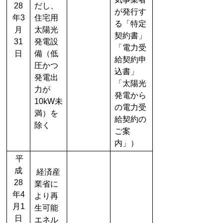
28
だし、
が発行す
年3
住宅用
る「特定
月
太陽光
契約書」
31
発電設
「電力受
日
備（低
給契約申
圧かつ
込書」
発電出
「太陽光
力が
発電から
10kW未
の電力受
満）を
給契約の
除く
ご案
内」）
平
成
経済産
28
業省に
年4
より再
月1
生可能
日
エネル