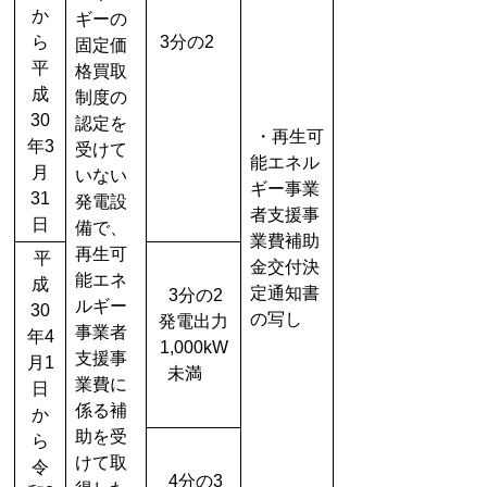
か
ギーの
ら
3分の2
固定価
平
格買取
成
制度の
30
認定を
・再生可
年3
受けて
能エネル
月
いない
ギー事業
31
発電設
者支援事
日
備で、
業費補助
再生可
平
金交付決
能エネ
成
定通知書
3分の2
ルギー
30
の写し
発電出力
事業者
年4
1,000kW
支援事
月1
未満
業費に
日
係る補
か
助を受
ら
けて取
令
4分の3