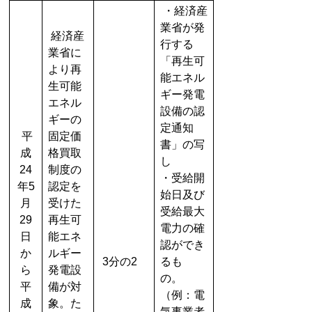
・経済産
業省が発
経済産
行する
業省に
「再生可
より再
能エネル
生可能
ギー発電
エネル
設備の認
ギーの
定通知
平
固定価
書」の写
成
格買取
し
24
制度の
・受給開
年5
認定を
始日及び
月
受けた
受給最大
29
再生可
電力の確
日
能エネ
認ができ
か
ルギー
3分の2
るも
ら
発電設
の。
平
備が対
（例：電
成
象。た
気事業者