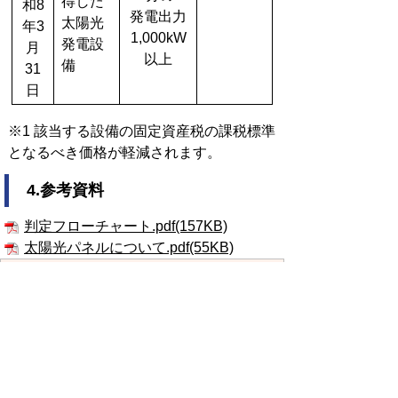
得した
和8
発電出力
太陽光
年3
1,000kW
発電設
月
以上
備
31
日
※1 該当する設備の固定資産税の課税標準
となるべき価格が軽減されます。
4.参考資料
判定フローチャート.pdf(157KB)
太陽光パネルについて.pdf(55KB)
お問い合わせ先
税務課固定資産税係
所在地/〒848-8501 佐賀県伊万里市立
花町1355番地1