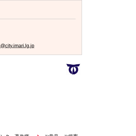
city.imari.lg.jp