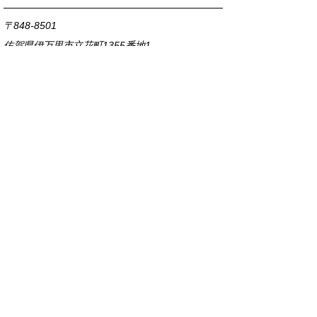
〒848-8501
佐賀県伊万里市立花町1355番地1
TEL
0955-23-2111
(代表)
FAX 0955-23-6113
市役所本庁の開庁時間は
平日8時30分から17時15分までです。
毎週火曜日は証明書発行業務に関して19時まで
延長しておりますのでご利用ください。
市役所へのアクセス
各課連絡先
お問い合わせ