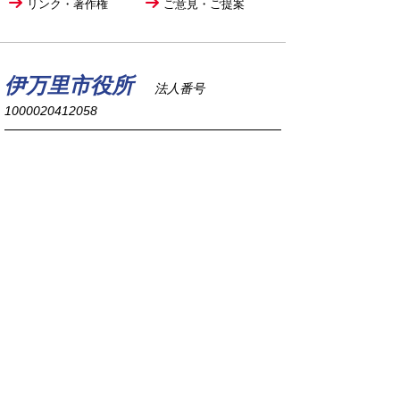
リンク・著作権
ご意見・ご提案
伊万里市役所
法人番号
1000020412058
〒848-8501
佐賀県伊万里市立花町1355番地1
TEL
0955-23-2111
(代表)
FAX 0955-23-6113
市役所本庁の開庁時間は
平日8時30分から17時15分までです。
毎週火曜日は証明書発行業務に関して19時まで
延長しておりますのでご利用ください。
市役所へのアクセス