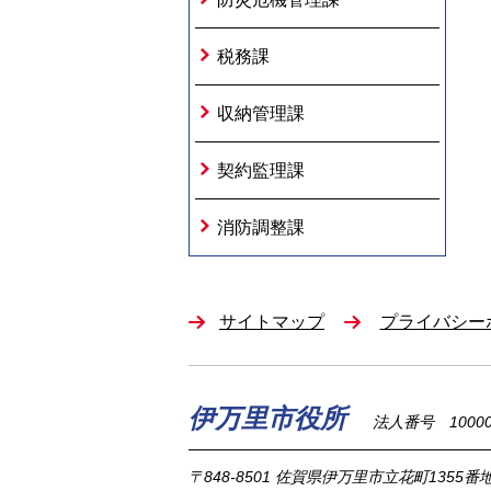
税務課
収納管理課
契約監理課
消防調整課
サイトマップ
プライバシー
伊万里市役所
法人番号 100002
〒848-8501
佐賀県伊万里市立花町1355番地