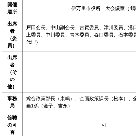
開催
伊万里市役所 大会議室（4
場所
出席
戸田会長、中山副会長、古賀委員、津川委員、溝
者
上委員、中川委員、青木委員、谷口委員、石本委
（委
代理）
員）
出席
者
（そ
の
他）
事務
総合政策部長（東嶋）、企画政策課長（松本）、
局
画1係（金子、吉永）
傍聴
の可
可
否