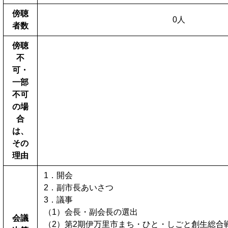
傍聴
0人
者数
傍聴
不
可・
一部
不可
の場
合
は、
その
理由
1．開会
2．副市長あいさつ
3．議事
（1）会長・副会長の選出
会議
（2）第2期伊万里市まち・ひと・しごと創生総合