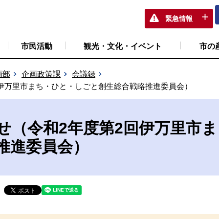
緊急情報
市民活動
観光・文化・イベント
市の
画部
企画政策課
会議録
回伊万里市まち・ひと・しごと創生総合戦略推進委員会）
せ（令和2年度第2回伊万里市
推進委員会）