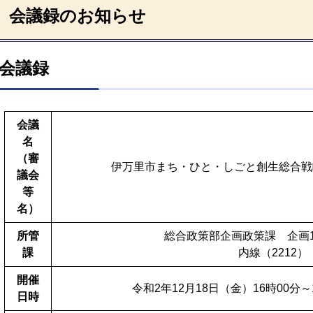
会議録のお知らせ
会議録
会議
名
（審
伊万里市まち・ひと・しごと創生総合戦
議会
等
名）
所管
総合政策部企画政策課 企画
課
内線（2212）
開催
令和2年12月18日（金）16時00分～
日時