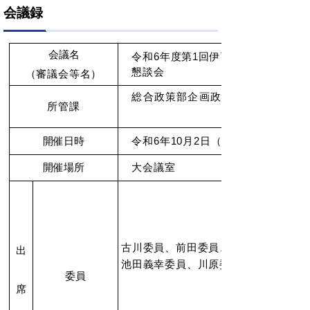
会議録
会議名
令和6年度第1回伊万里・有田地区
懇談会
（審議会等名）
総合政策部企画政策課企画係
所管課
開催日時
令和6年10月2日（水）13時55分～1
開催場所
大会議室
古川委員、前田委員、山口委員、池田
出
池田義幸委員、川原委員、西﨑委員
委員
計8
席