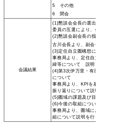
5 その他
6 閉会
(1)
懇談会会長の選出
委員の互選により、会長に古川委員を
(2)
懇談会副会長の指名
古川会長より、副会長として中尾委員
(3)
定住自立圏構想に関する概要説明
事務局より、定住自立圏構想の概要や
緯等について 説明した。
会議結果
(4)
第3次伊万里・有田地区定住自立圏
について
事務局より、KPIを基にした達成状況
振り返りについて説明を行った。
(5)
圏域の課題及び目指すものについ
(6)
今後の取組について
事務局より、圏域における課題と目指
組について説明を行った。