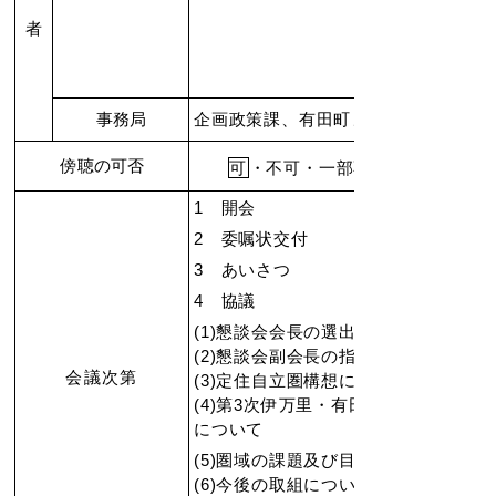
者
事務局
企画政策課、有田町まちづくり課（オ
傍聴の可否
可
・不可・一部不可
1 開会
2 委嘱状交付
3 あいさつ
4 協議
(1)懇談会会長の選出
(2)懇談会副会長の指名
会議次第
(3)定住自立圏構想に関する概要説明
(4)第3次伊万里・有田地区定住自立
について
(5)圏域の課題及び目指すものについ
(6)今後の取組について