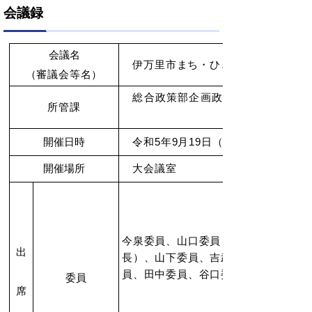
会議録
会議名
伊万里市まち・ひと・しごと創生総
（審議会等名）
総合政策部企画政策課企画1係
所管課
開催日時
令和5年9月19日（火）14時00分～1
開催場所
大会議室
今泉委員、山口委員（副会長）、村田
出
長）、山下委員、吉武委員、小笠原委
員、田中委員、谷口委員、宮川委員
委員
席
計1