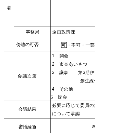
者
事務局
企画政策課
傍聴の可否
可
・不可・一部不可
1 開会
2 市長あいさつ
3 議事 第3期伊万里市まち・ひと
会議次第
創生総合戦略（案）の策定
4 その他
5 閉会
必要に応じて委員の意見を反映するこ
会議結果
について承認
審議経過
※別紙（様式第3号