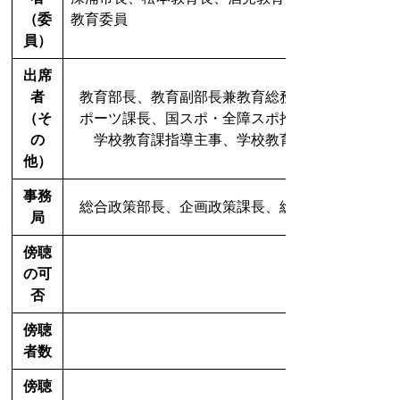
（委
教育委員
員）
出席
者
教育部長、教育副部長兼教育総務課長、学校教育
（そ
ポーツ課長、国スポ・全障スポ推進課長、市民図
の
学校教育課指導主事、学校教育課指導主事、
他）
事務
総合政策部長、企画政策課長、
総合教育推進係長
局
傍聴
の可
否
傍聴
者数
傍聴