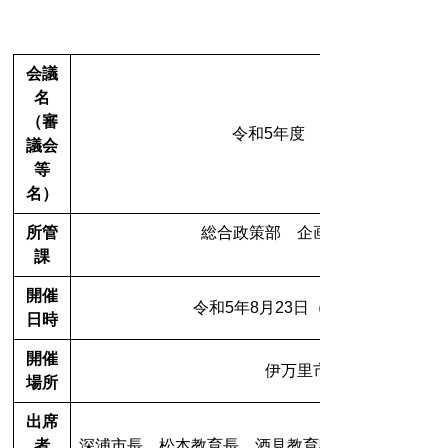
会議
名
（審
令和5年度 第1回 総合教育
議会
等
名）
所管
総合政策部 企画政策課 総合教
課
内線（2213）
開催
令和5年8月23日（水） 15時00分～
日時
開催
伊万里市役所 大会議室
場所
出席
者
深浦市長、松本教育長、酒見教育委員、山口教育委