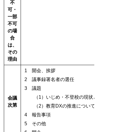
不
可・
一部
不可
の場
合
は、
その
理由
1 開会、挨拶
2 議事録署名者の選任
3 議題
（1）いじめ・不登校の現状と対策について
会議
次第
（2）教育DXの推進について
4 報告事項
5 その他