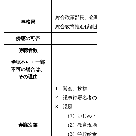
総合政策部長、企画政策課長、
事務局
総合教育推進係
副主幹
傍聴の可否
傍聴者数
傍聴不可・一部
不可の場合は、
その理由
1 開会、挨拶
2 議事録署名者の選任
3 議題
（1）いじめ・不登校対策につい
会議次第
（2）教育現場の人材確保につい
（3）学校給食アレルギー対応に