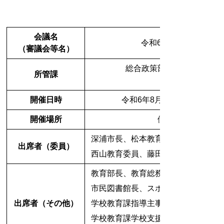
会議名
令和6年度 第1回 総
（審議会等名）
総合政策部 企画政策課 
所管課
内線（221
開催日時
令和6年8月20日（火） 13時
開催場所
伊万里市役所 大
深浦市長、松本教育長、酒見教育委
出席者（委員）
西山教育委員、藤田教育委員
教育部長、教育総務課長、学校教育
市民図書館長、スポーツ課長、国ス
出席者（その他）
学校教育課指導主事、学校給食セン
学校教育課学校支援係長、学校教育