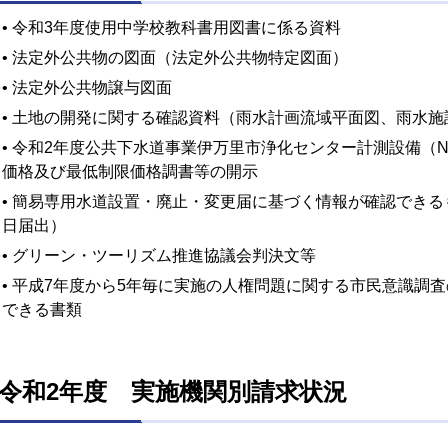
•
令和3年度使用中学校教科書用図書に係る資料
• 法定外公共物の図面（法定外公共物特定図面）
• 法定外公共物譲与図面
• 土地の開発に関する確認資料（雨水計画流域平面図、雨水
• 令和2年度公共下水道事業伊万里市浄化センター計測設備（N
価格及び最低制限価格調書等の開示
• 簡易専用水道設置・廃止・変更届に基づく情報が確認できる
日届出）
• グリーン・ツーリズム推進協議会判決文等
• 平成7年度から5年毎に実施の人権問題に関する市民意識調
できる書類
令和2年度 実施機関別請求状況