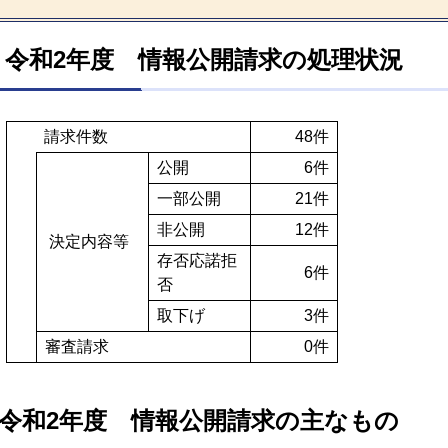
令和2年度 情報公開請求の処理状況
請求件数
48件
公開
6件
一部公開
21件
非公開
12件
決定内容等
存否応諾拒
6件
否
取下げ
3件
審査請求
0件
令和2年度 情報公開請求の主なもの