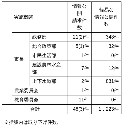
情報公
軽易な
開
実施機関
情報公開件
請求件
数
数
総務部
21(2)件
348件
総合政策部
5(1)件
32件
市民生活部
1件
0件
市長
建設農林水産
7件
12件
部
上下水道部
2件
831件
農業委員会
1件
0件
教育委員会
11件
0件
合計
48(3)件
1，223件
※括弧内は取り下げ件数。